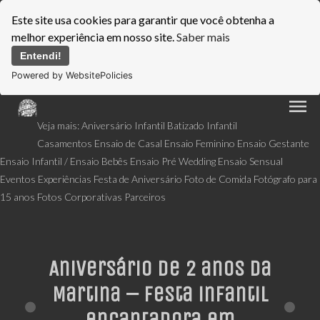
Este site usa cookies para garantir que você obtenha a
melhor experiência em nosso site.
Saber mais
Entendi!
Powered by WebsitePolicies
menu
Veja mais:
Aniversário Infantil
Batizado Infantil
Casamentos
Ensaio de Casal
Ensaio Feminino
Ensaio Gestante
Ensaio Infantil / Ensaio Bebês
Ensaio Pré Wedding
Ensaio Sensual
Eventos
Experiências
Festa de Aniversário
Foto de Comida
Fotógrafo para
15 anos
Fotos Corporativas
Parceiros
Aniversário de 2 anos da
Martina – Festa infantil