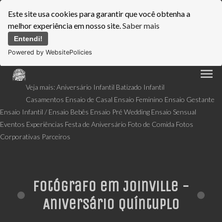
Este site usa cookies para garantir que você obtenha a
melhor experiência em nosso site.
Saber mais
Entendi!
Powered by WebsitePolicies
menu
Veja mais:
Aniversário Infantil
Batizado Infantil
Casamentos
Ensaio de Casal
Ensaio Feminino
Ensaio Gestante
Ensaio Infantil / Ensaio Bebês
Ensaio Pré Wedding
Ensaio Sensual
Eventos
Experiências
Festa de Aniversário
Foto de Comida
Fotos
Corporativas
Parceiros
Fotógrafo em Joinville -
Aniversário Quíntuplo