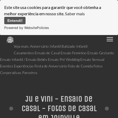
Este site usa cookies para garantir que você obtenha a
melhor experiência em nosso site.
Saber mais
Entendi!
Powered by WebsitePolicies
menu
Veja mais:
Aniversário Infantil
Batizado Infantil
Casamentos
Ensaio de Casal
Ensaio Feminino
Ensaio Gestante
Ensaio Infantil / Ensaio Bebês
Ensaio Pré Wedding
Ensaio Sensual
Eventos
Experiências
Festa de Aniversário
Foto de Comida
Fotos
Corporativas
Parceiros
Ju e Vini - Ensaio de
Casal - Fotos de casal