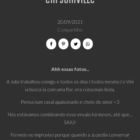
em Joinville
20/09/2021
Compartilhe
Ahh essas fotos...
A Julia trabalhou comigo e todos os dias ( todos mesmo ) o Vini
ia busca-la com uma flor, era coisa mais linda.
Pensa num casal apaixonado e cheio de amor <3
Nós estávamos combinando esse ensaio há meses, até que...
SAIU!
Foi meio no improviso porque quando a Ju podia conversar