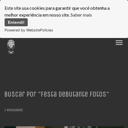
Este site usa cookies para garantir que você obtenha a
melhor experiência em nosso site.
Saber mais
Entendi!
Powered by WebsitePolicies
menu
Buscar por
"Festa Debutante fotos"
1
Resultados