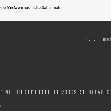
xperiência em nosso site.
Saber mais
Home
Hist
r por
"Fotografia de Batizados em Joinville
s