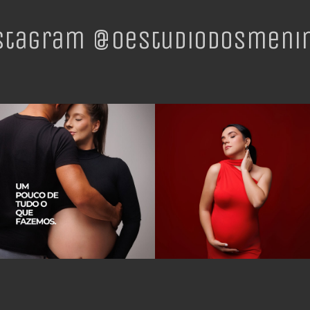
stagram @oestudiodosmeni