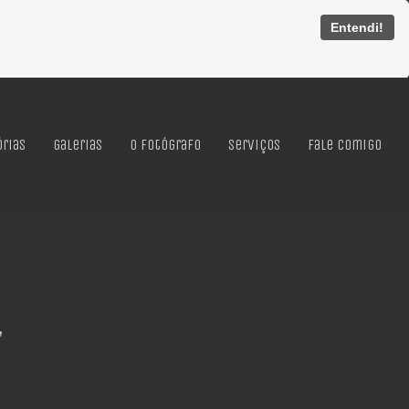
Entendi!
órias
Galerias
O Fotógrafo
Serviços
Fale Comigo
"