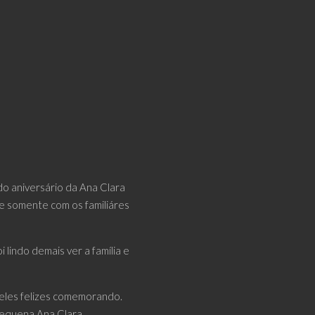
o aniversário da Ana Clara
e somente com os familiáres
 lindo demais ver a família e
r eles felizes comemorando.
pequena Ana Clara...