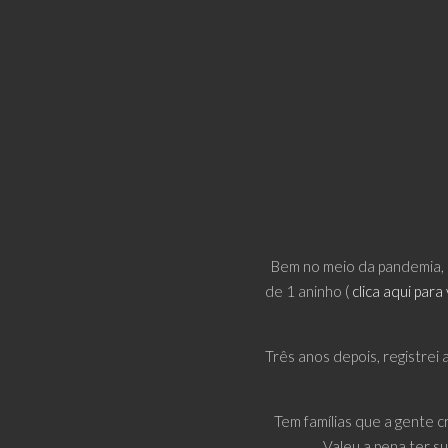
Bem no meio da pandemia, 
de 1 aninho (
clica aqui para
Três anos depois, registrei 
Tem famílias que a gente c
Valeu a pena ter su