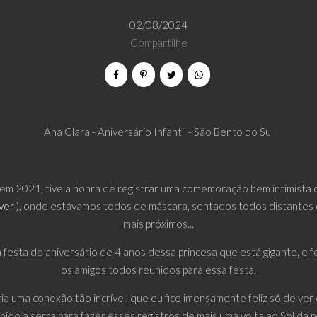
02/08/2024
Compartilhe
Ana Clara - Aniversário Infantil - São Bento do Sul
em 2021, tive a honra de registrar uma comemoração bem intimista d
 ver
), onde estávamos todos de máscara, sentados todos distantes 
mais próximos...
a festa de aniversário de 4 anos dessa princesa que está gigante, e foi
os amigos todos reunidos para essa festa.
ria uma conexão tão incrível, que eu fico imensamente feliz só de ve
bido a serra para fazer esses registros de mais uma volta ao Sol da 