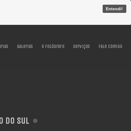
Entendi!
órias
Galerias
O Fotógrafo
Serviços
Fale Comigo
o do Sul