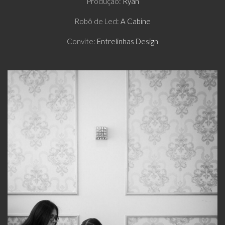
Produção:
Ryan
Robô de Led:
A Cabine
Convite:
Entrelinhas Design