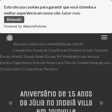
Este site usa cookies para garantir que você obtenha a
melhor experiência em nosso site.
Saber mais
Entendi!
Powered by WebsitePolicies
menu
Veja mais:
Aniversário Infantil
Batizado Infantil
Casamentos
Ensaio de Casal
Ensaio Feminino
Ensaio Gestante
Ensaio Infantil / Ensaio Bebês
Ensaio Pré Wedding
Ensaio Sensual
Eventos
Experiências
Festa de Aniversário
Foto de Comida
Fotógrafo para
15 anos
Fotos Corporativas
Parceiros
Aniversário de 15 Anos
da Júlia no Indaiá Villa