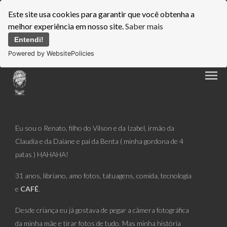
Este site usa cookies para garantir que você obtenha a
melhor experiência em nosso site.
Saber mais
Entendi!
Powered by WebsitePolicies
menu
Eu sou o Renato, filho do Vilson e da Izabel, irmão da
Claudia e da Daiane e pai da Benta ( minha gordona de 4
patas ) HAHAHA!
31 anos, libriano, amo fotos, tatuagens, comida, tecnologia
e
CAFÉ
.
Desde criança eu já gostava de pegar a câmera fotográfica
da minha mãe e tirar fotos de tudo. Mas minha história