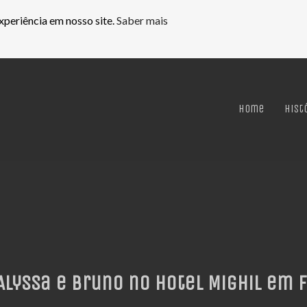
xperiência em nosso site.
Saber mais
Home
Hist
lyssa e Bruno no Hotel Mighil em F