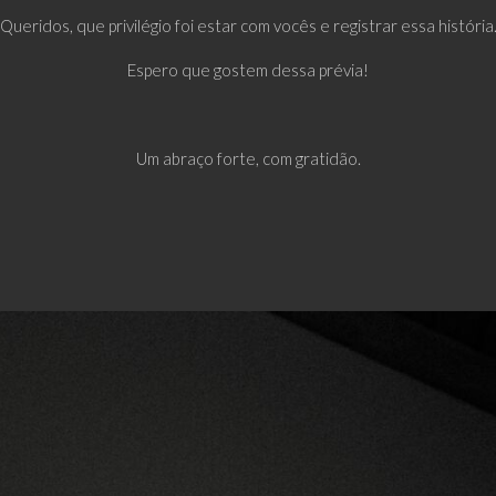
Queridos, que privilégio foi estar com vocês e registrar essa história
Espero que gostem dessa prévia!
Um abraço forte, com gratidão.