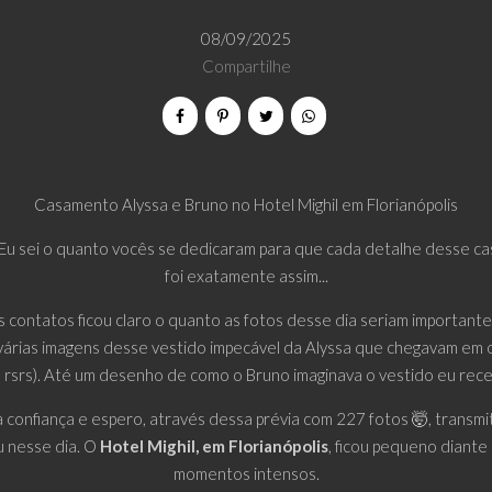
08/09/2025
Compartilhe
Casamento Alyssa e Bruno no Hotel Mighil em Florianópolis
 Eu sei o quanto vocês se dedicaram para que cada detalhe desse ca
foi exatamente assim...
 contatos ficou claro o quanto as fotos desse dia seriam importante
várias imagens desse vestido impecável da Alyssa que chegavam em of
 rsrs). Até um desenho de como o Bruno imaginava o vestido eu re
confiança e espero, através dessa prévia com 227 fotos 🤯, transm
 nesse dia. O
Hotel Mighil, em Florianópolis
, ficou pequeno diante
momentos intensos.