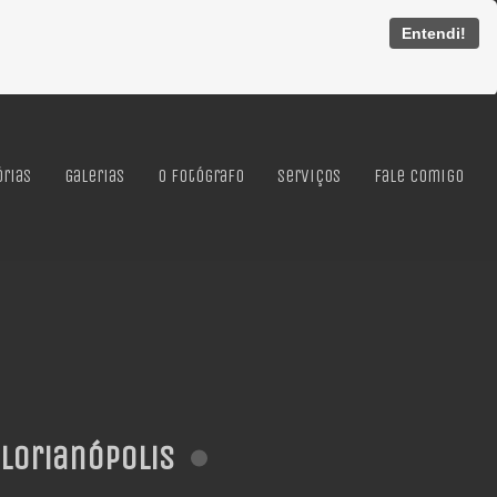
Entendi!
órias
Galerias
O Fotógrafo
Serviços
Fale Comigo
lorianópolis