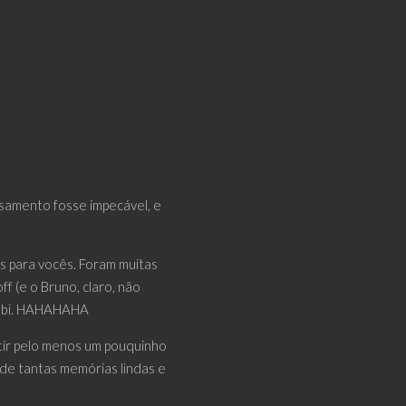
samento fosse impecável, e
s para vocês. Foram muitas
f (e o Bruno, claro, não
cebi. HAHAHAHA
itir pelo menos um pouquinho
 de tantas memórias lindas e