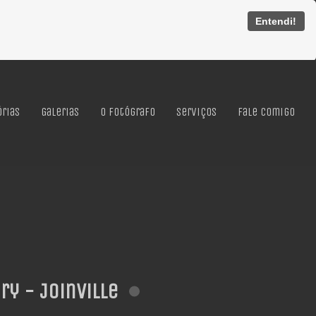
Entendi!
órias
Galerias
O Fotógrafo
Serviços
Fale Comigo
y - Joinville