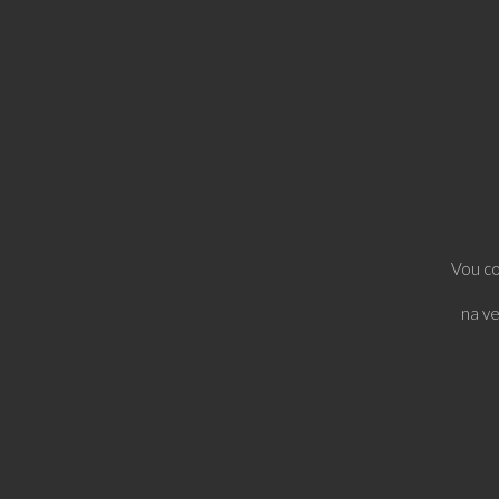
Vou co
na v