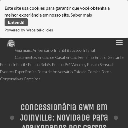
Este site usa cookies para garantir que você obtenha a
melhor experiência em nosso site.
Saber mais
Entendi!
Powered by WebsitePolicies
menu
Veja mais:
Aniversário Infantil
Batizado Infantil
Casamentos
Ensaio de Casal
Ensaio Feminino
Ensaio Gestante
Ensaio Infantil / Ensaio Bebês
Ensaio Pré Wedding
Ensaio Sensual
Eventos
Experiências
Festa de Aniversário
Foto de Comida
Fotos
Corporativas
Parceiros
Concessionária GWM em
Joinville: Novidade para