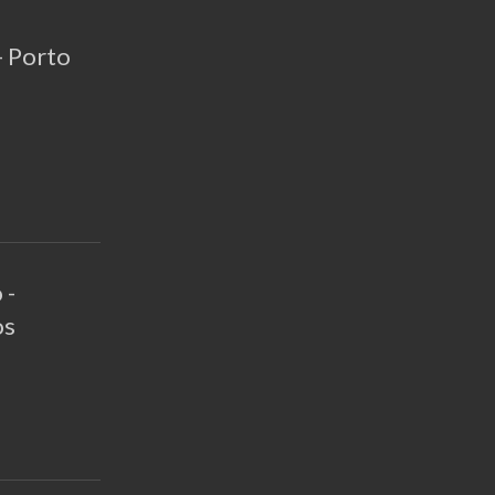
- Porto
 -
os