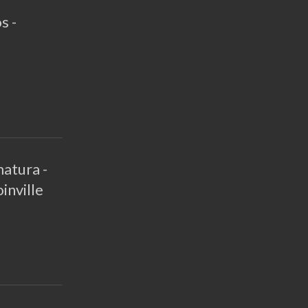
s -
atura -
inville