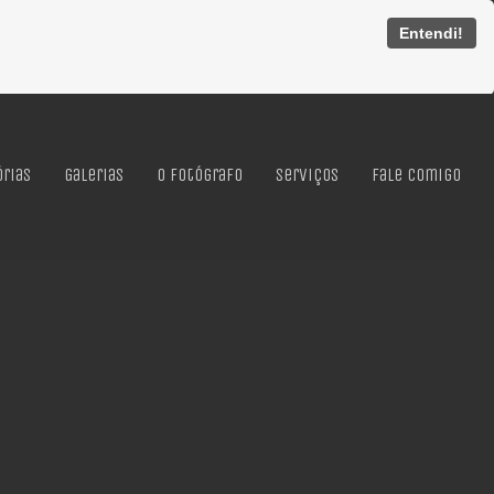
Entendi!
órias
Galerias
O Fotógrafo
Serviços
Fale Comigo