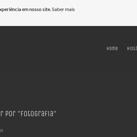
xperiência em nosso site.
Saber mais
Home
Hist
r por
"Fotografia"
os